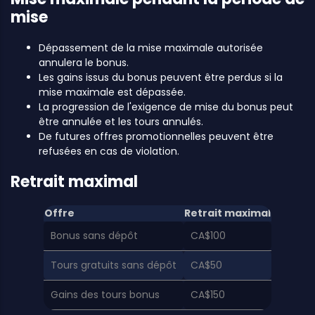
mise
Dépassement de la mise maximale autorisée
annulera le bonus.
Les gains issus du bonus peuvent être perdus si la
mise maximale est dépassée.
La progression de l'exigence de mise du bonus peut
être annulée et les tours annulés.
De futures offres promotionnelles peuvent être
refusées en cas de violation.
Retrait maximal
Offre
Retrait maximal
Bonus sans dépôt
CA$100
Tours gratuits sans dépôt
CA$50
Gains des tours bonus
CA$150