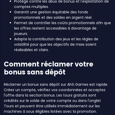
Protège contre les abus de bonus et l'exploitation de
comptes multiples.
Garantit une gestion équitable des fonds
promotionnels et des soldes en argent réel.
Permet de contrôler les coûts promotionnels afin que
les offres restent accessibles à davantage de
joueurs.
Adapte la contribution des jeux et les règles de
volatilité pour que les objectifs de mise soient
réalisables et clairs.
Comment réclamer votre
bonus sans dépôt
Réclamer un bonus sans dépôt sur Ahti Games est rapide.
Créez un compte, vérifiez vos coordonnées et acceptez
l'offre dans la section bonus. Les tours gratuits sont
crédités sur le solde de votre compte ou dans l'onglet
Tours et peuvent être utilisés immédiatement sur les
machines à sous éligibles listées avec la promotion.