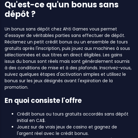
Qu'est-ce qu'un bonus sans
dépôt ?
Un bonus sans dépôt chez Ahti Games vous permet
d'essayer de véritables parties sans effectuer de dépôt.
Réclamez un petit crédit bonus ou un ensemble de tours
gratuits après l'inscription, puis jouez aux machines à sous
sélectionnées et aux titres en direct éligibles. Les gains
issus du bonus sont réels mais sont généralement soumis
à des conditions de mise et à des plafonds. Inscrivez-vous,
suivez quelques étapes d'activation simples et utilisez le
bonus sur les jeux désignés avant l'expiration de la
promotion.
En quoi consiste l'offre
Crédit bonus ou tours gratuits accordés sans dépôt
initial en CA$.
Jouez sur de vrais jeux de casino et gagnez de
l'argent réel avec le crédit bonus.