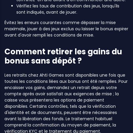
Vérifiez les taux de contribution des jeux, lorsqu'ils
sont indiqués, avant de jouer.
Évitez les erreurs courantes comme dépasser la mise
maximale, jouer à des jeux exclus ou laisser le bonus expirer
avant d'avoir rempli les conditions de mise.
Comment retirer les gains du
bonus sans dépôt ?
Les retraits chez Ahti Games sont disponibles une fois que
toutes les conditions liées aux bonus ont été remplies. Pour
encaisser vos gains, demandez un retrait depuis votre
compte après avoir satisfait aux exigences de mise ; la
caisse vous présentera les options de paiement
disponibles. Certains contrôles, tels que la vérification
d'identité et de documents, peuvent être nécessaires
avant la libération des fonds. Le traitement habituel
comprend la confirmation du moyen de paiement, la
vérification KYC et le traitement du paiement.