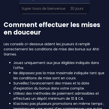
Super tours de bienvenue
30 jours
Comment effectuer les mises
en douceur
Les conseils ci-dessous aident les joueurs à remplir
correctement les conditions de mise des bonus sur Ahti
Games.
Jouez uniquement aux jeux éligibles indiqués dans
l'offre.
Ne dépassez pas la mise maximale indiquée tant que
les conditions de mise sont en cours.
Surveillez l'avancement des mises et la date
d'expiration du bonus dans votre compte.
Utilisez des méthodes de paiement admissibles et
effectuez un dépôt minimum de 10 $ CA.
N'activez pas plusieurs promotions en même temps ;
terminez-en une avant d'en commencer une autre.