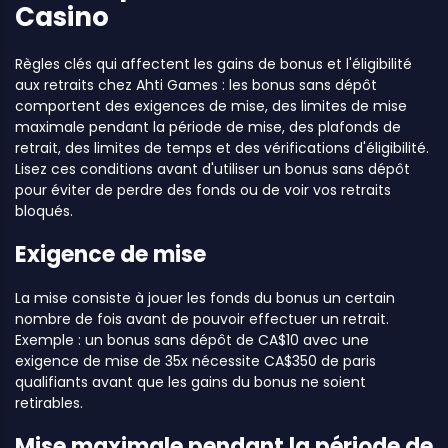
Casino
Règles clés qui affectent les gains de bonus et l'éligibilité
aux retraits chez Ahti Games : les bonus sans dépôt
comportent des exigences de mise, des limites de mise
maximale pendant la période de mise, des plafonds de
retrait, des limites de temps et des vérifications d'éligibilité.
Lisez ces conditions avant d'utiliser un bonus sans dépôt
pour éviter de perdre des fonds ou de voir vos retraits
bloqués.
Exigence de mise
La mise consiste à jouer les fonds du bonus un certain
nombre de fois avant de pouvoir effectuer un retrait.
Exemple : un bonus sans dépôt de CA$10 avec une
exigence de mise de 35x nécessite CA$350 de paris
qualifiants avant que les gains du bonus ne soient
retirables.
Mise maximale pendant la période de