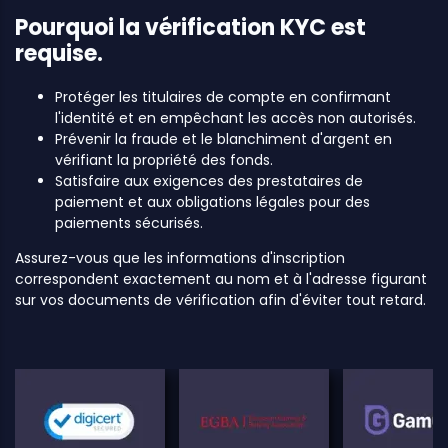
Pourquoi la vérification KYC est
requise.
Protéger les titulaires de compte en confirmant
l'identité et en empêchant les accès non autorisés.
Prévenir la fraude et le blanchiment d'argent en
vérifiant la propriété des fonds.
Satisfaire aux exigences des prestataires de
paiement et aux obligations légales pour des
paiements sécurisés.
Assurez-vous que les informations d'inscription
correspondent exactement au nom et à l'adresse figurant
sur vos documents de vérification afin d'éviter tout retard.