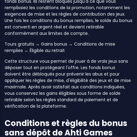
fonds bonus. Ils restent bloqués jusqu'à ce que vous
remplissiez les conditions de la promotion, notamment les
exigences de mise et les règles de contribution des jeux.
Une fois les conditions du bonus remplies, le solde du bonus
est converti en argent réel et devient retirable
conformément aux limites de compte.
Tours gratuits → Gains bonus → Conditions de mise
remplies → Éligible au retrait
Cette structure vous permet de jouer à de vrais jeux sans
déposer tout en protégeant l'offre. Les fonds bonus
doivent être débloqués pour prévenir les abus et pour
appliquer les règles de mise, d'éligibilité des jeux et de mise
maximale. Après avoir satisfait aux conditions indiquées,
vous conservez les gains éligibles sous forme de solde
retirable selon les règles standard de paiement et de
vérification de la plateforme.
Conditions et règles du bonus
sans dépôt de Ahti Games