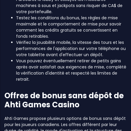
machines à sous et jackpots sans risquer de CA$ de
votre portefeuille.
Testez les conditions du bonus, les règles de mise
maximale et le comportement de mise pour savoir
comment les crédits gratuits se convertissent en
fonds retirables.
Vérifiez la jouabilité mobile, la vitesse des tours et les
performances de l'application sur votre téléphone ou
votre tablette avant d'effectuer un dépôt.
Vous pouvez éventuellement retirer de petits gains
après avoir satisfait aux exigences de mise, complété
la vérification d'identité et respecté les limites de
retrait.
Offres de bonus sans dépôt de
Ahti Games Casino
Ahti Games propose plusieurs options de bonus sans dépôt
pour les joueurs canadiens. Les offres diffèrent par leur
durée de validité, le mode d'activation et la structure des